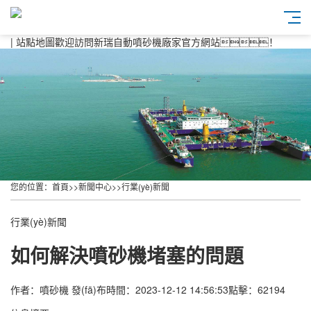
|
站點地圖
歡迎訪問新瑞自動噴砂機廠家官方網站！
您的位置：
首頁
>>
新聞中心
>>
行業(yè)新聞
行業(yè)新聞
如何解決噴砂機堵塞的問題
作者：噴砂機
發(fā)布時間：2023-12-12 14:56:53
點擊：62194