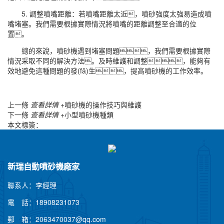
5. 調整噴嘴距離：若噴嘴距離太近，噴砂強度太強易造成噴
嘴堵塞。我們需要根據實際情況將噴嘴的距離調整至合適的位
置。
總的來說，噴砂機遇到堵塞問題，我們需要根據實際
情況采取不同的解決方法。及時維護和調整，能夠有
效地避免這種問題的發(fā)生，提高噴砂機的工作效率。
上一條
查看詳情 +
噴砂機的操作技巧與維護
下一條
查看詳情 +
小型噴砂機種類
本文標簽：
新瑞自動噴砂機廠家
聯系人：李經理
電 話：18908231073
郵 箱：2063470037@qq.com